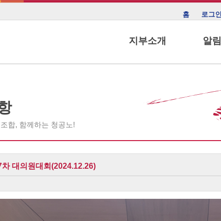
홈
로그
지부소개
알
항
조합, 함께하는 청공노!
 대의원대회(2024.12.26)