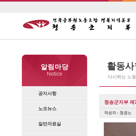
활동사
알림마당
Notice
다시뛰는 노동
공지사항
청송군지부 제7차
노조뉴스
작성자 : 청공노
일반자료실